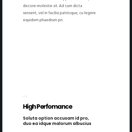
decore molestie sit. Ad cum dicta
senserit, vel in facilisi patrioque, cu legere
equidem phaedrum pri.
03
High Perfomance
Soluta option accusam id pro,
duo ea idque malorum albucius