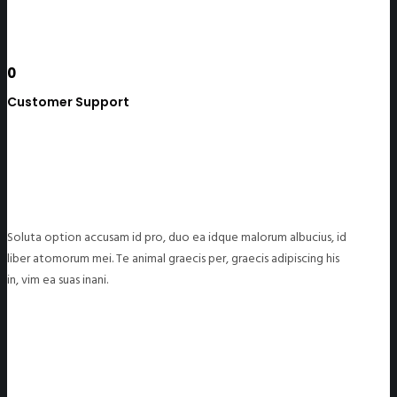
0
Customer Support
Soluta option accusam id pro, duo ea idque malorum albucius, id
liber atomorum mei. Te animal graecis per, graecis adipiscing his
in, vim ea suas inani.