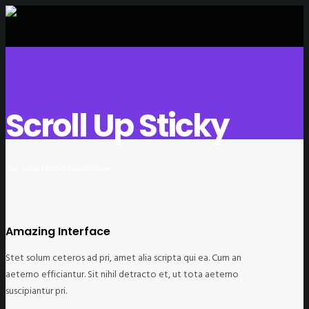
Scroll Up Sticky
Our smart sticky header type
Amazing Interface
Stet solum ceteros ad pri, amet alia scripta qui ea. Cum an
aeterno efficiantur. Sit nihil detracto et, ut tota aeterno
suscipiantur pri.