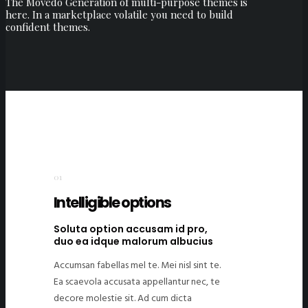
The Movedo Generation of multi-purpose themes is
here. In a marketplace volatile you need to build
confident themes.
01
Intelligible options
Soluta option accusam id pro,
duo ea idque malorum albucius
Accumsan fabellas mel te. Mei nisl sint te.
Ea scaevola accusata appellantur nec, te
decore molestie sit. Ad cum dicta