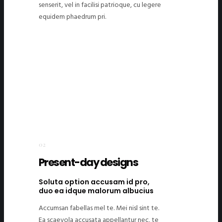
senserit, vel in facilisi patrioque, cu legere
equidem phaedrum pri.
02
Present-day designs
Soluta option accusam id pro,
duo ea idque malorum albucius
Accumsan fabellas mel te. Mei nisl sint te.
Ea scaevola accusata appellantur nec, te