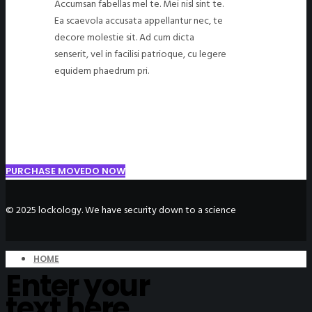
Accumsan fabellas mel te. Mei nisl sint te.
Ea scaevola accusata appellantur nec, te
decore molestie sit. Ad cum dicta
senserit, vel in facilisi patrioque, cu legere
equidem phaedrum pri.
PURCHASE MOVEDO NOW
©
2025
lockology. We have security down to a science
HOME
Enter your
text here