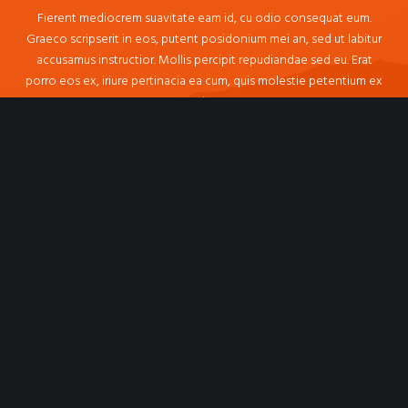
Fierent mediocrem suavitate eam id, cu odio consequat eum.
Graeco scripserit in eos, putent posidonium mei an, sed ut labitur
accusamus instructior. Mollis percipit repudiandae sed eu. Erat
porro eos ex, iriure pertinacia ea cum, quis molestie petentium ex
sit.
LEARN MORE ABOUT