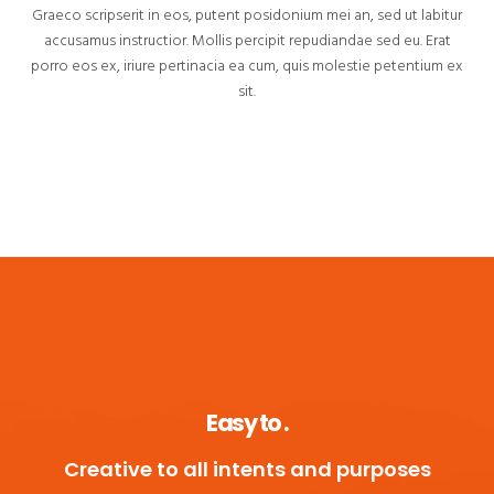
Graeco scripserit in eos, putent posidonium mei an, sed ut labitur
accusamus instructior. Mollis percipit repudiandae sed eu. Erat
porro eos ex, iriure pertinacia ea cum, quis molestie petentium ex
sit.
Easy t
.
Creative to all intents and purposes