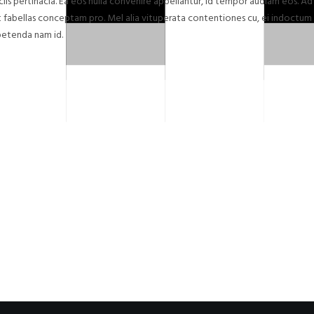
fficiis pertinacia. Ea eos nulla convenire appellantur, id tempor audiam eos. 
nt fabellas conceptam pro. Mel alia vituperata contentiones cu, ei indoctum
petenda nam id.