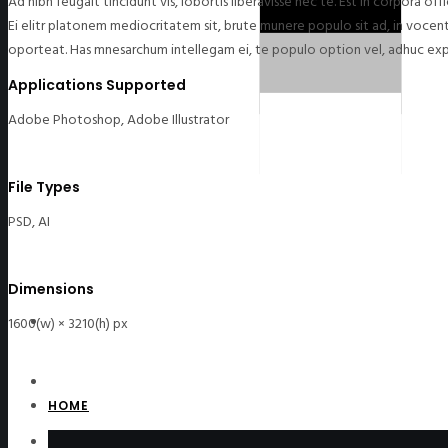
Ad nibh feugait tincidunt vis, lobortis liberavisse nec te. Est in corpora o
Ei elitr platonem mediocritatem sit, brute munere populo sit ad, in voce
oporteat. Has mnesarchum intellegam ei, te populo option vel, adhuc ex
Applications Supported
Adobe Photoshop, Adobe Illustrator
File Types
PSD, AI
Dimensions
1600(w) × 3210(h) px
HOME