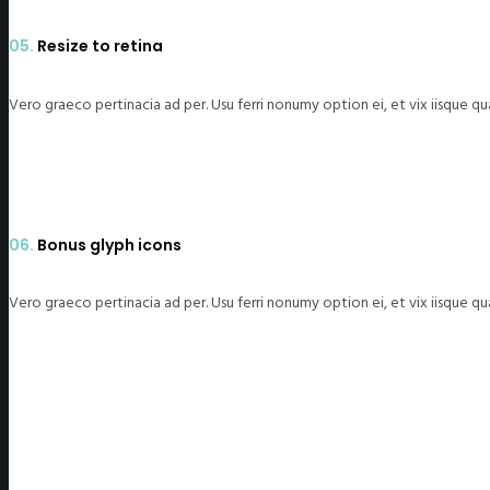
05.
Resize to retina
Vero graeco pertinacia ad per. Usu ferri nonumy option ei, et vix iisque q
06.
Bonus glyph icons
Vero graeco pertinacia ad per. Usu ferri nonumy option ei, et vix iisque q