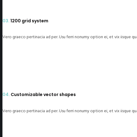
03.
1200 grid system
Vero graeco pertinacia ad per. Usu ferri nonumy option ei, et vix iisque q
04.
Customizable vector shapes
Vero graeco pertinacia ad per. Usu ferri nonumy option ei, et vix iisque q