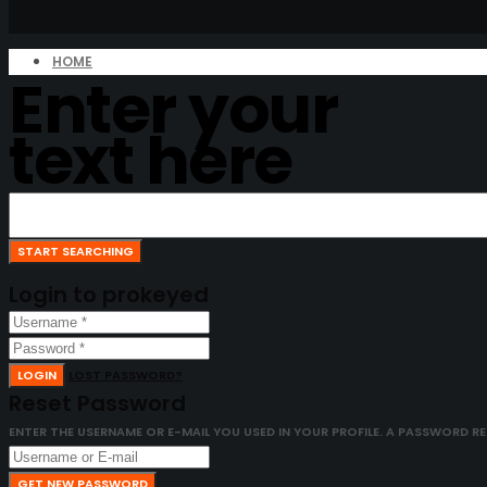
HOME
Enter your
text here
Login to prokeyed
LOGIN
LOST PASSWORD?
Reset Password
ENTER THE USERNAME OR E-MAIL YOU USED IN YOUR PROFILE. A PASSWORD RESE
GET NEW PASSWORD