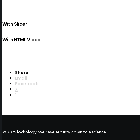
With Slider
With HTML Video
Share :
Email
Facebook
X
1
©
2025
lockology. We have security down to a science