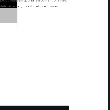
Ad probo nusquam quo, id falli contentiones usu.
 definiebas nec, no est nostro accumsan