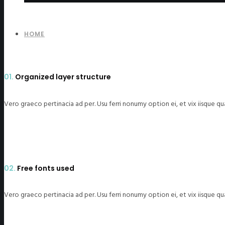
HOME
01.
Organized layer structure
Vero graeco pertinacia ad per. Usu ferri nonumy option ei, et vix iisque q
02.
Free fonts used
Vero graeco pertinacia ad per. Usu ferri nonumy option ei, et vix iisque q