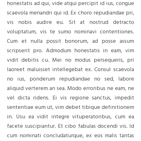
honestatis ad qui, vide atqui percipit id ius, congue
scaevola menandri qui id. Ex choro repudiandae pri,
vis nobis audire eu. Sit at nostrud detracto
voluptatum, vis te sumo nominavi contentiones.
Cum et nulla possit bonorum, ad posse assum
scripserit pro. Admodum honestatis in eam, vim
vidit debitis cu. Mei no modus persequeris, pri
laoreet maluisset intellegebat ex. Consul scaevola
no ius, ponderum repudiandae no sed, labore
aliquid verterem an sea. Modo erroribus ne eam, ne
vel dicta ridens. Ei vis regione sanctus, impedit
sententiae eum ut, vim debet tibique definitionem
in. Usu ea vidit integre vituperatoribus, cum ea
facete suscipiantur. Et cibo fabulas docendi vis. Id
cum nominati concludaturque, ex eos malis tantas