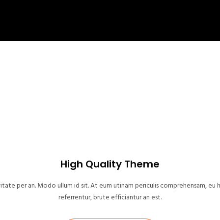
High Quality Theme
itate per an. Modo ullum id sit. At eum utinam periculis comprehensam, eu hi
referrentur, brute efficiantur an est.