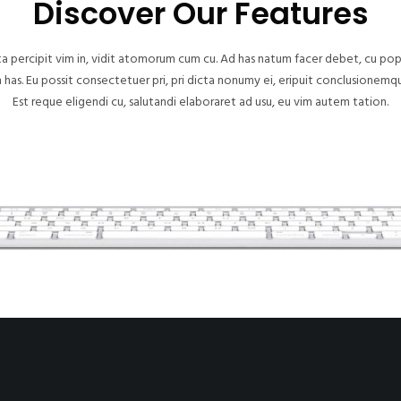
Discover Our Features
ta percipit vim in, vidit atomorum cum cu. Ad has natum facer debet, cu po
as. Eu possit consectetuer pri, pri dicta nonumy ei, eripuit conclusionemq
Est reque eligendi cu, salutandi elaboraret ad usu, eu vim autem tation.